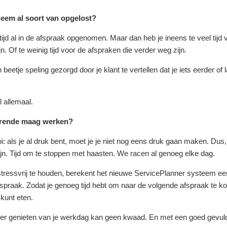
bleem al soort van opgelost?
tijd al in de afspraak opgenomen. Maar dan heb je ineens te veel tijd
ijn. Of te weinig tijd voor de afspraken die verder weg zijn.
beetje speling gezorgd door je klant te vertellen dat je iets eerder of l
l allemaal.
orrende maag werken?
: als je al druk bent, moet je je niet nog eens druk gaan maken. Dus, h
jn. Tijd om te stoppen met haasten. We racen al genoeg elke dag.
essvrij te houden, berekent het nieuwe ServicePlanner systeem een i
spraak. Zodat je genoeg tijd hebt om naar de volgende afspraak te k
kunt eten.
er genieten van je werkdag kan geen kwaad. En met een goed gevuld