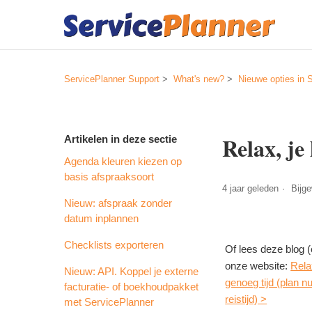
ServicePlanner Support
What's new?
Nieuwe opties in 
Relax, je
Artikelen in deze sectie
Agenda kleuren kiezen op
basis afspraaksoort
4 jaar geleden
Bijg
Nieuw: afspraak zonder
datum inplannen
Checklists exporteren
Of lees deze blog 
onze website:
Rela
Nieuw: API. Koppel je externe
genoeg tijd (plan n
facturatie- of boekhoudpakket
reistijd) >
met ServicePlanner